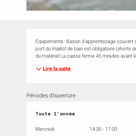
Description
Equipements : Bassin d'apprentissage couvert d
port du maillot de bain est obligatoire (shorts d
du matériel La caisse ferme 45 minutes avant la
Lire la suite
Périodes d'ouverture
Toute l'année
Toute l'année
Mercredi
14:30 - 17:00