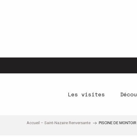
Aller
au
contenu
principal
Les visites
Décou
Accueil – Saint-Nazaire Renversante
PISCINE DE MONTOIR