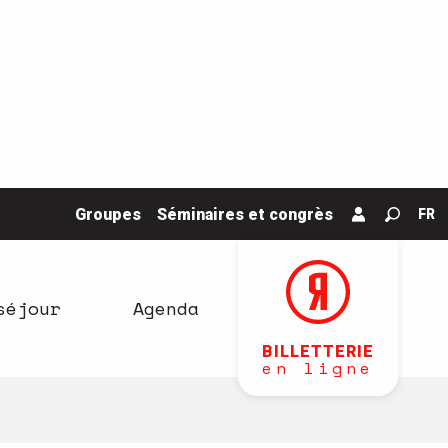
Groupes
Séminaires et congrès
FR
Recher
séjour
Agenda
BILLETTERIE
en ligne