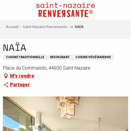
Aller
au
contenu
principal
Accueil – Saint-Nazaire Renversante
NAÏA
NAÏA
CUISINE TRADITIONNELLE
RESTAURANT
CUISINE VÉGÉTARIENNE
Place du Commando, 44600 Saint-Nazaire
M'y rendre
Partager