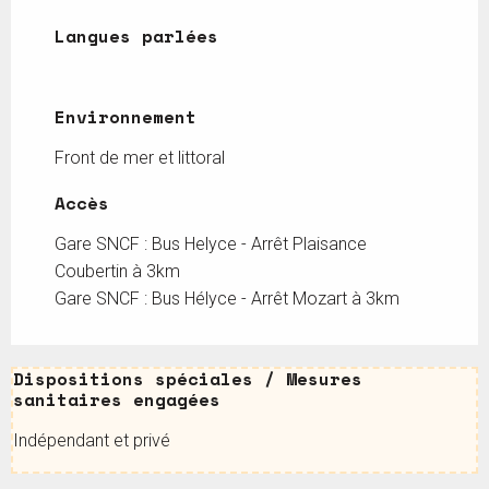
Langues parlées
Langues parlées
Environnement
Environnement
Front de mer et littoral
Accès
Accès
Gare SNCF : Bus Helyce - Arrêt Plaisance
Coubertin à 3km
Gare SNCF : Bus Hélyce - Arrêt Mozart à 3km
Dispositions spéciales / Mesures sanitaires
Dispositions spéciales / Mesures
sanitaires engagées
Indépendant et privé