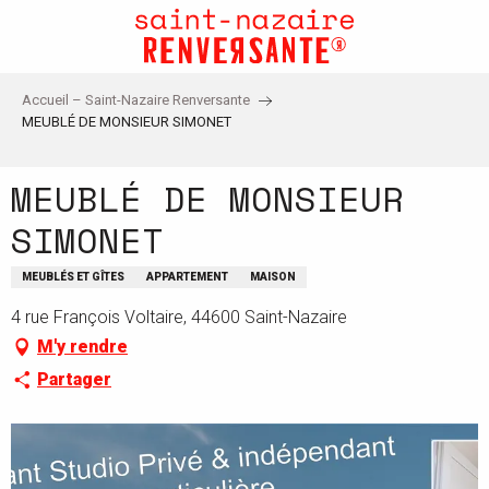
Aller
au
contenu
principal
Accueil – Saint-Nazaire Renversante
MEUBLÉ DE MONSIEUR SIMONET
MEUBLÉ DE MONSIEUR
SIMONET
MEUBLÉS ET GÎTES
APPARTEMENT
MAISON
4 rue François Voltaire, 44600 Saint-Nazaire
M'y rendre
Partager