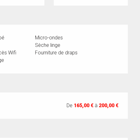
bé
Micro-ondes
Sèche linge
cès Wifi
Fourniture de draps
ge
De
165,00 €
à
200,00 €