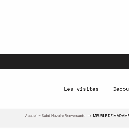
Aller
au
contenu
principal
Les visites
Décou
Accueil – Saint-Nazaire Renversante
MEUBLE DE MADAM