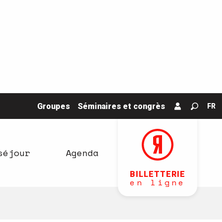
Groupes
Séminaires et congrès
FR
Recher
séjour
Agenda
BILLETTERIE
en ligne