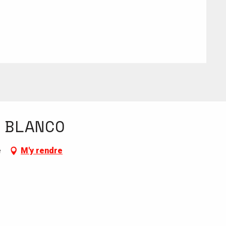
 BLANCO
e
M'y rendre