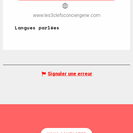
www.les3clefsconciergerie.com
Langues parlées
Langues parlées
Signaler une erreur