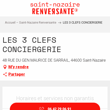
Aller
au
contenu
principal
Accueil – Saint-Nazaire Renversante
LES 3 CLEFS CONCIERGERIE
LES 3 CLEFS
CONCIERGERIE
48 RUE DU GEN MAURICE DE SARRAIL, 44600 Saint-Nazaire
M'y rendre
Partager
Ouverture et coordonnées
Horaires et services non garantis
06 42 29 06 91