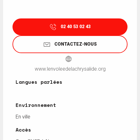
02 40 53 02 43
CONTACTEZ-NOUS
www.lenvoleedelachrysalide.org
Langues parlées
Langues parlées
Environnement
Environnement
En ville
Accès
Accès