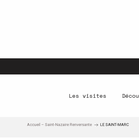
Aller
au
contenu
principal
Les visites
Décou
Accueil – Saint-Nazaire Renversante
LE SAINT-MARC