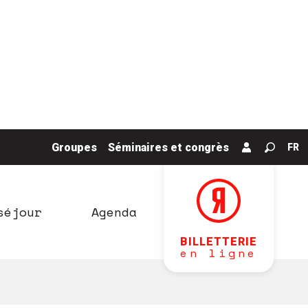
Groupes
Séminaires et congrès
FR
Recher
séjour
Agenda
BILLETTERIE
en ligne