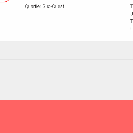
Quartier Sud-Ouest
T
J
T
C