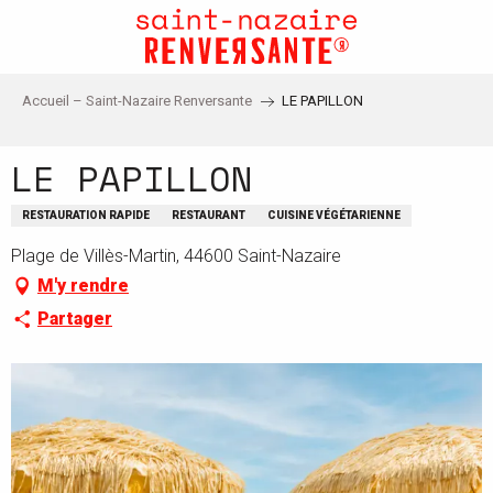
Aller
au
contenu
principal
Accueil – Saint-Nazaire Renversante
LE PAPILLON
LE PAPILLON
RESTAURATION RAPIDE
RESTAURANT
CUISINE VÉGÉTARIENNE
Plage de Villès-Martin, 44600 Saint-Nazaire
M'y rendre
Partager