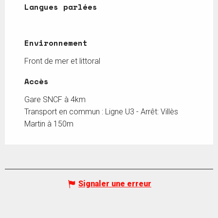
Langues parlées
Langues parlées
Environnement
Environnement
Front de mer et littoral
Accès
Accès
Gare SNCF à 4km
Transport en commun : Ligne U3 - Arrêt: Villès
Martin à 150m
Signaler une erreur