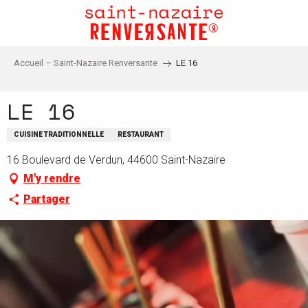
Aller
au
contenu
principal
Accueil – Saint-Nazaire Renversante
LE 16
LE 16
CUISINE TRADITIONNELLE
RESTAURANT
16 Boulevard de Verdun, 44600 Saint-Nazaire
M'y rendre
Partager