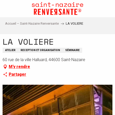
Aller
au
contenu
principal
Accueil – Saint-Nazaire Renversante
LA VOLIERE
LA VOLIERE
ATELIER
RECEPTION ET ORGANISATION
SÉMINAIRE
60 rue de la ville Halluard, 44600 Saint-Nazaire
M'y rendre
Partager