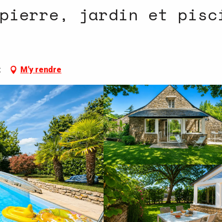
pierre, jardin et pisc
x
M'y rendre