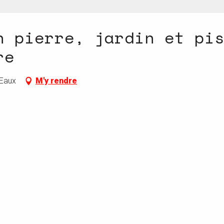
n pierre, jardin et pi
re
-Eaux
M'y rendre