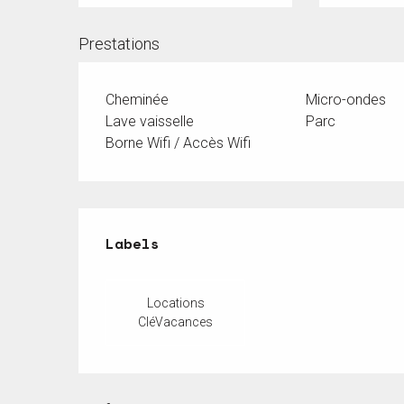
Prestations
Cheminée
Micro-ondes
Lave vaisselle
Parc
Borne Wifi / Accès Wifi
Offres de prestations
Labels
Labels
Locations
CléVacances