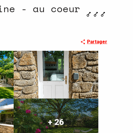
ine - au coeur
Partager
+ 26