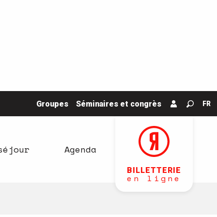
Groupes
Séminaires et congrès
FR
Recher
séjour
Agenda
BILLETTERIE
en ligne