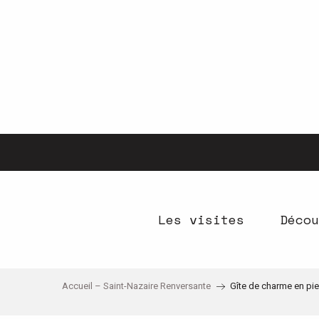
Aller
au
contenu
principal
Les visites
Décou
Accueil – Saint-Nazaire Renversante
Gîte de charme en pierr