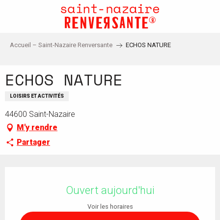
Aller
au
contenu
principal
Accueil – Saint-Nazaire Renversante
ECHOS NATURE
ECHOS NATURE
LOISIRS ET ACTIVITÉS
44600 Saint-Nazaire
M'y rendre
Partager
Ouverture et coordonnées
Ouvert aujourd'hui
Voir les horaires