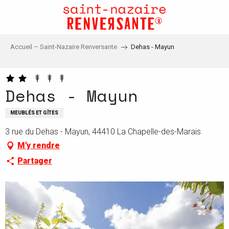
Aller
au
contenu
principal
Accueil – Saint-Nazaire Renversante
Dehas - Mayun
Dehas - Mayun
MEUBLÉS ET GÎTES
3 rue du Dehas - Mayun, 44410 La Chapelle-des-Marais
M'y rendre
Partager