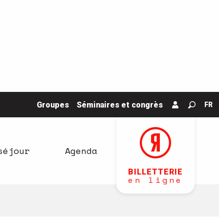
Groupes
Séminaires et congrès
FR
Recher
séjour
Agenda
BILLETTERIE
en ligne