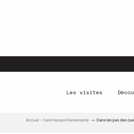
Aller
au
contenu
principal
Les visites
Décou
Accueil – Saint-Nazaire Renversante
Dans les pas des cuei