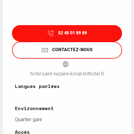
02 40 01 89 89
CONTACTEZ-NOUS
hotel-saint-nazaire-korali.brithotel.fr
Langues parlées
Langues parlées
Environnement
Environnement
Quartier gare
Accès
Accès