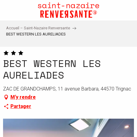
Aller
au
contenu
principal
Accueil – Saint-Nazaire Renversante
BEST WESTERN LES AURELIADES
BEST WESTERN LES
AURELIADES
ZAC DE GRANDCHAMPS, 11 avenue Barbara, 44570 Trignac
M'y rendre
Partager