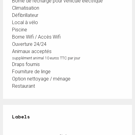
Borne de recharge pour véhicule électrique
Climatisation
Défibrillateur
Local à vélo
Piscine
Borne Wifi / Accès Wifi
Ouverture 24/24
Animaux acceptés
supplément animal 10 euros TTC par jour
Draps fournis
Fourniture de linge
Option nettoyage / ménage
Restaurant
Offres de prestations
Labels
Labels