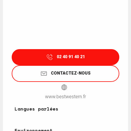
02 40 91 40 21
CONTACTEZ-NOUS
www.bestwestern.fr
Langues parlées
Langues parlées
Environnement
Environnement