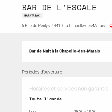
BAR DE L'ESCALE
BAR / TABAC
6 Rue de Penlys, 44410 La Chapelle-des-Marais
Description
Bar de Nuit à la Chapelle-des-Marais
Périodes d'ouverture
Horaires et services non garantis
Toute l'année
Toute l'année
Lundi
08:30 - 19:30