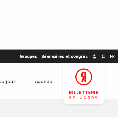
Groupes
Séminaires et congrès
FR
Recher
séjour
Agenda
BILLETTERIE
en ligne