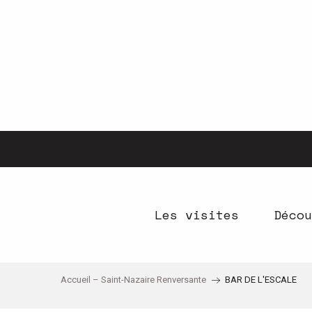
Aller
au
contenu
principal
Les visites
Décou
Accueil – Saint-Nazaire Renversante
BAR DE L'ESCALE