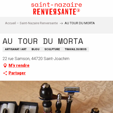
Aller
au
contenu
principal
Accueil – Saint-Nazaire Renversante
AU TOUR DU MORTA
AU TOUR DU MORTA
ARTISANAT / ART
BIJOU
SCULPTURE
TRAVAIL DU BOIS
22 rue Samson, 44720 Saint-Joachim
M'y rendre
Partager