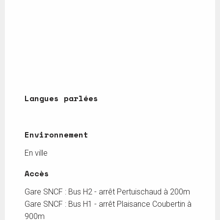
Langues parlées
Langues parlées
Environnement
Environnement
En ville
Accès
Accès
Gare SNCF : Bus H2 - arrêt Pertuischaud à 200m
Gare SNCF : Bus H1 - arrêt Plaisance Coubertin à
900m