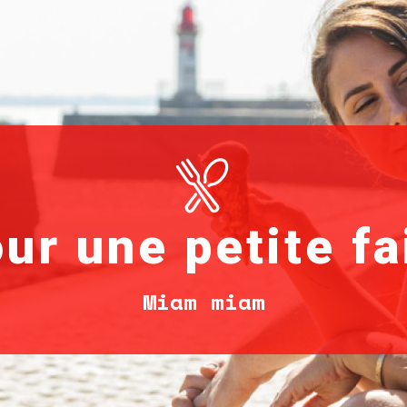
ur une petite f
Miam miam