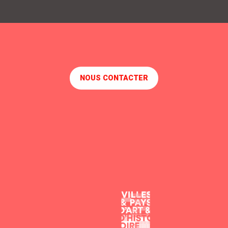
BURGER HOUSE
LA BRONZETTE
FOURCHETTE ET BICYCLETTE
LA BARA-K
NOUS CONTACTER
LA TERRASSE DU BOIS JOALLAND
NEJA
BARAPOM
BROTHERS' PUB
BRIOCHE DORÉE
LEVRETTE CAFE
LE PAPILLON
LE 2G