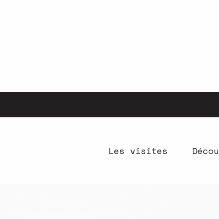
Aller
au
contenu
principal
Les visites
Décou