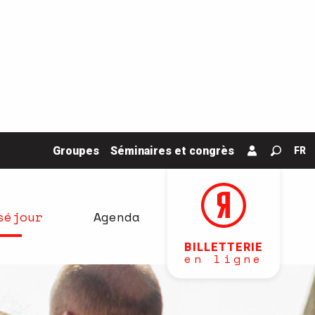
Groupes
Séminaires et congrès
FR
Recher
séjour
Agenda
BILLETTERIE
en ligne