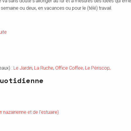
ste va sans doute s’allonger au fur et à mesures des idées qui ém
semaine ou deux, en vacances ou pour le (télé) travail.
uite
eaux) :
Le Jardin
,
La Ruche
,
Office Coffee,
Le Périscop,
uotidienne
azairienne et de l’estuaire)