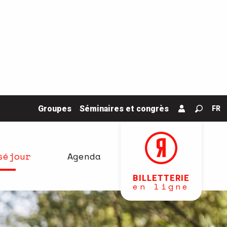
Groupes
Séminaires et congrès
FR
Recher
séjour
Agenda
BILLETTERIE
en ligne