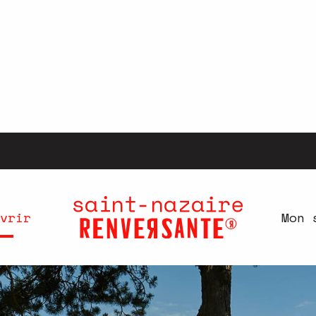
vrir
Mon 