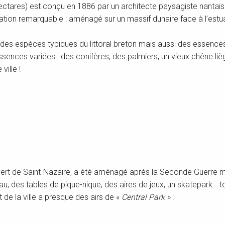
ectares) est conçu en 1886 par un architecte paysagiste nantais F
ation remarquable : aménagé sur un massif dunaire face à l’estua
, des espèces typiques du littoral breton mais aussi des essence
’essences variées : des conifères, des palmiers, un vieux chêne 
ille !
vert de Saint-Nazaire, a été aménagé après la Seconde Guerre mo
u, des tables de pique-nique, des aires de jeux, un skatepark… t
de la ville a presque des airs de «
Central Park »
!