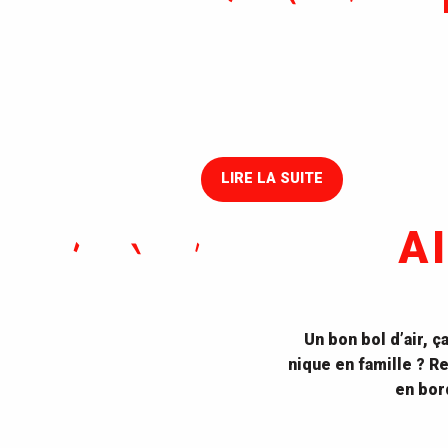
AIRE DE JEUX - JARDIN DES
PLANTES
Aire de Jeux aux Jardins des Plantes
LIRE LA SUITE
A
Un bon bol d’air, ç
nique en famille ? Re
en bor