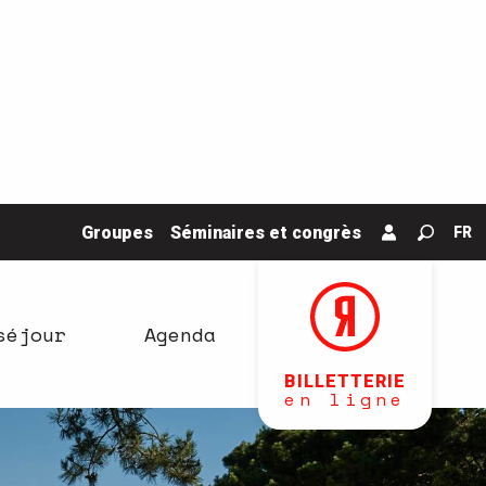
Groupes
Séminaires et congrès
FR
Recher
séjour
Agenda
BILLETTERIE
en ligne