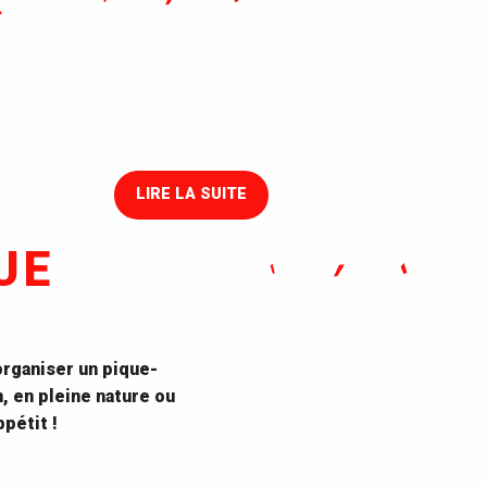
AIRE DE JEUX DU BOIS
JOALLAND
AIRE DE JEUX DU BOIS JOALLAND
LIRE LA SUITE
UE
 organiser un pique-
n, en pleine nature ou
pétit !
Aires de pique-nique