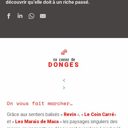
découvrir qu’elle doit à un riche passé.
Au coeur de
DONGES
On vous fait marcher…
Grâce aux sentiers balisés «
Revin
», «
Le Coin Carré
»
et «
Les Marais de Maca
» les paysages singuliers des