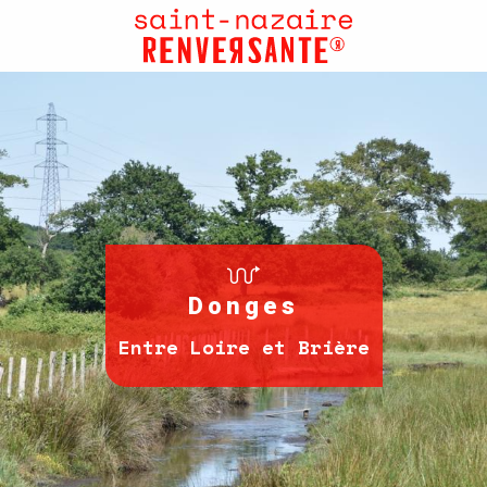
Aller
au
contenu
principal
Donges
Entre Loire et Brière