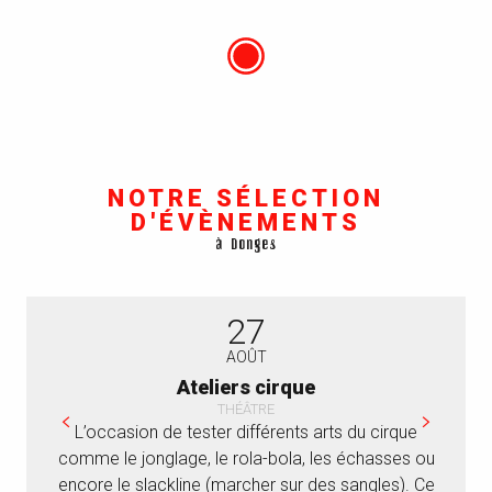
NOTRE SÉLECTION
D'ÉVÈNEMENTS
à Donges
27
AOÛT
Ateliers cirque
THÉÂTRE
L’occasion de tester différents arts du cirque
comme le jonglage, le rola-bola, les échasses ou
v
encore le slackline (marcher sur des sangles). Ce