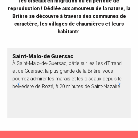
les oiseaux en migration ou en période de
reproduction ! Dédiée aux amoureux de la nature, la
Brière se découvre à travers des communes de
caractère, les villages de chaumières et leurs
habitant
s.
Saint-Malo-de Guersac
À Saint-Malo-de-Guersac, bâtie sur les îles d’Errand
S
et de Guersac, la plus grande de la Brière, vous
P
pourrez admirer les marais et les oiseaux depuis le
d
belvédère de Rozé, à 20 minutes de Saint-Nazaire.
e