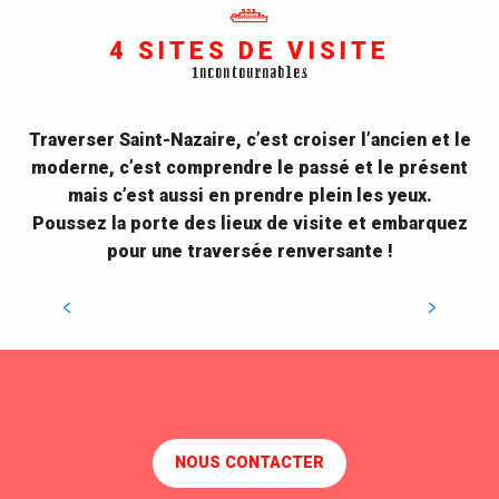
4 SITES DE VISITE
incontournables
Traverser Saint-Nazaire, c’est croiser l’ancien et le
moderne, c’est comprendre le passé et le présent
mais c’est aussi en prendre plein les yeux.
Poussez la porte des lieux de visite et embarquez
Escal’Atlantic
pour une traversée renversante !
Embarquez pour une traversée transatlantique à
bord d'un Musée-Paquebot. Explorez les ponts, les
cabines, les salons… et découvrez les plus célèbres
navires construits à...
EMBARQUEMENT IMMÉDIAT
NOUS CONTACTER