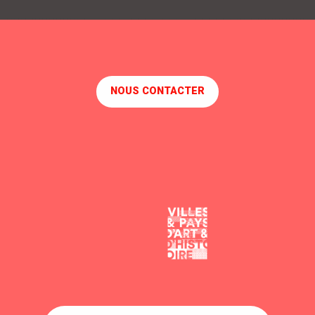
AIRE DE PIQUE NIQUE DE KERLEDE
AIRE DE PIQUE-NIQUE CAMER 2
AIRE DE PIQUE NIQUE DE BILAC
AIRE DE PIQUE NIQUE DES GUIFETTES
NOUS CONTACTER
AIRE DE PIQUE NIQUE PORT DU VIVIER
AIRE DE PIQUE-NIQUE DU BOIS JOALLAND
AIRE DE PIQUE-NIQUE LE BOSSIS
AIRE DE PIQUE NIQUE DU BOIS JOALLAND
AIRES DE PIQUE NIQUE DE BRANGOURÉ
AIRE DE PIQUE NIQUE PLAGE DES JAUNAIS
AIRE DE PIQUE NIQUE DE MARLAND
AIRE DE PIQUE NIQUE LE HERBE