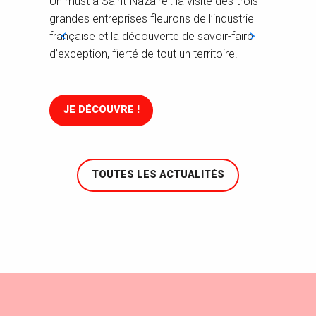
Un must à Saint-Nazaire : la visite des trois
Nazai
grandes entreprises fleurons de l’industrie
des a
française et la découverte de savoir-faire
à fair
d’exception, fierté de tout un territoire.
JE DÉCOUVRE !
PA
TOUTES LES ACTUALITÉS