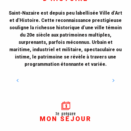
Saint-Nazaire est depuis peu labellisée Ville d’Art
et d’Histoire. Cette reconnaissance prestigieuse
souligne la richesse historique d’une ville témoin
du 20e siècle aux patrimoines multiples,
surprenants, parfois méconnus. Urbain et
maritime, industriel et militaire, spectaculaire ou
intime, le patrimoine se révèle à travers une
Site web Saint-Nazaire Patrimoine
programmation étonnante et variée.
VISITER LE SITE WEB
Je prépare
MON SEJOUR